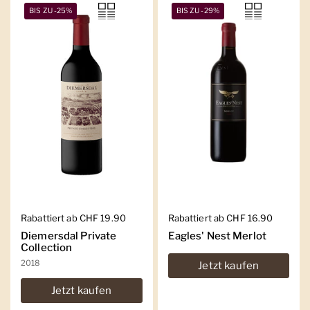
BIS ZU -25%
BIS ZU -29%
Regulärer Preis
Rabattiert ab CHF 19.90
Regulärer Preis
Rabattiert ab CHF 16.90
Diemersdal Private
Eagles' Nest Merlot
Collection
2018
Jetzt kaufen
Jetzt kaufen