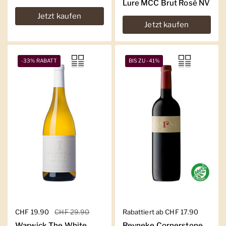
Lure MCC Brut Rosé NV
Jetzt kaufen
Jetzt kaufen
-33% RABATT
BIS ZU -41%
Regulärer Preis
CHF 19.90
Sale-Preis
CHF 29.90
Regulärer Preis
Rabattiert ab CHF 17.90
Warwick The White
Reyneke Cornerstone