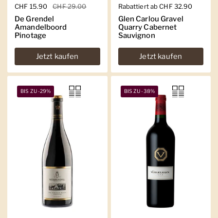
Regulärer Preis
CHF 15.90
Sale-Preis
CHF 29.00
Regulärer Preis
Rabattiert ab CHF 32.90
De Grendel
Glen Carlou Gravel
Amandelboord
Quarry Cabernet
Pinotage
Sauvignon
Jetzt kaufen
Jetzt kaufen
BIS ZU -29%
BIS ZU -38%