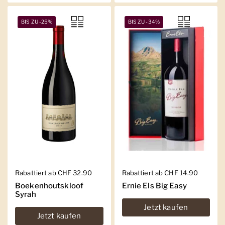
BIS ZU -25%
BIS ZU -34%
Regulärer Preis
Rabattiert ab CHF 32.90
Regulärer Preis
Rabattiert ab CHF 14.90
Boekenhoutskloof
Ernie Els Big Easy
Syrah
Jetzt kaufen
Jetzt kaufen