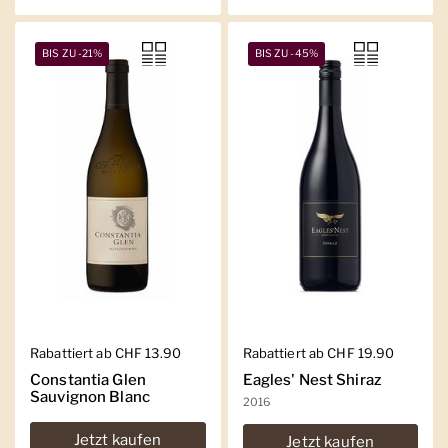
BIS ZU -21%
BIS ZU -45%
Regulärer Preis
Rabattiert ab CHF 13.90
Regulärer Preis
Rabattiert ab CHF 19.90
Constantia Glen
Eagles' Nest Shiraz
Sauvignon Blanc
2016
Jetzt kaufen
Jetzt kaufen