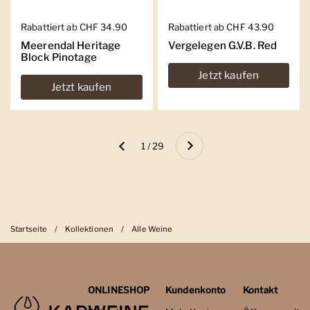
Regulärer Preis
Rabattiert ab CHF 34.90
Regulärer Preis
Rabattiert ab CHF 43.90
Meerendal Heritage
Vergelegen G.V.B. Red
Block Pinotage
Jetzt kaufen
Jetzt kaufen
Weiter
1 / 29
Zurück
Startseite
/
Kollektionen
/
Alle Weine
ONLINESHOP
Kundenkonto
Kontakt