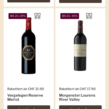
BIS ZU -29%
BIS ZU -40%
Regulärer Preis
Rabattiert ab CHF 21.90
Regulärer Preis
Rabattiert ab CHF 17.90
Vergelegen Reserve
Morgenster Lourens
Merlot
River Valley