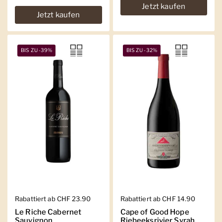
Jetzt kaufen
Jetzt kaufen
BIS ZU -39%
BIS ZU -32%
Regulärer Preis
Rabattiert ab CHF 23.90
Regulärer Preis
Rabattiert ab CHF 14.90
Le Riche Cabernet
Cape of Good Hope
Sauvignon
Riebeeksrivier Syrah