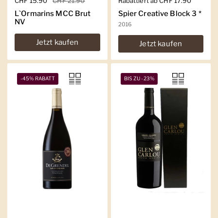
Regulärer Preis
CHF 15.90
Sale-Preis
CHF 21.90
Regulärer Preis
Rabattiert ab CHF 17.90
L`Ormarins MCC Brut
Spier Creative Block 3 *
NV
2016
Jetzt kaufen
Jetzt kaufen
-45% RABATT
BIS ZU -23%