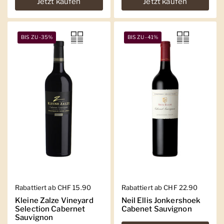
Jetzt kaufen
Jetzt kaufen
BIS ZU -35%
BIS ZU -41%
Regulärer Preis
Rabattiert ab CHF 15.90
Regulärer Preis
Rabattiert ab CHF 22.90
Kleine Zalze Vineyard
Neil Ellis Jonkershoek
Selection Cabernet
Cabenet Sauvignon
Sauvignon