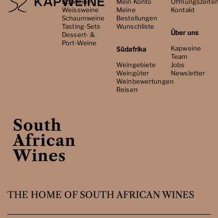
Rotweine
Mein Konto
Öffnungszeite
Weissweine
Meine
Kontakt
Schaumweine
Bestellungen
Tasting-Sets
Wunschliste
Über uns
Dessert- &
Port-Weine
Kapweine
Südafrika
Team
Weingebiete
Jobs
Weingüter
Newsletter
Weinbewertungen
Reisen
THE HOME OF SOUTH AFRICAN WINES