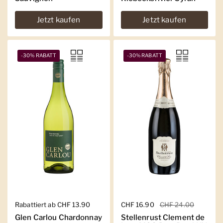
Jetzt kaufen
Jetzt kaufen
-30% RABATT
-30% RABATT
Regulärer Preis
Rabattiert ab CHF 13.90
Regulärer Preis
CHF 16.90
Sale-Preis
CHF 24.00
Glen Carlou Chardonnay
Stellenrust Clement de