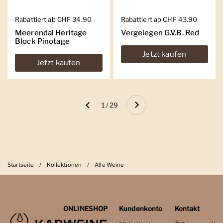
Regulärer Preis
Rabattiert ab CHF 34.90
Regulärer Preis
Rabattiert ab CHF 43.90
Meerendal Heritage
Vergelegen G.V.B. Red
Block Pinotage
Jetzt kaufen
Jetzt kaufen
Weiter
1 / 29
Zurück
Startseite
/
Kollektionen
/
Alle Weine
ONLINESHOP
Kundenkonto
Kontakt