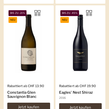
BIS ZU -21%
BIS ZU -45%
NEU
NEU
Regulärer Preis
Rabattiert ab CHF 13.90
Regulärer Preis
Rabattiert ab CHF 19.90
Constantia Glen
Eagles' Nest Shiraz
Sauvignon Blanc
2016
Jetzt kaufen
Jetzt kaufen