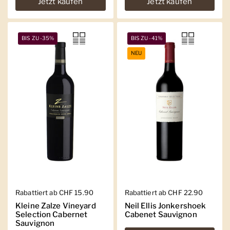
Jetzt kaufen
Jetzt kaufen
BIS ZU -35%
BIS ZU -41%
NEU
Regulärer Preis
Rabattiert ab CHF 15.90
Regulärer Preis
Rabattiert ab CHF 22.90
Kleine Zalze Vineyard
Neil Ellis Jonkershoek
Selection Cabernet
Cabenet Sauvignon
Sauvignon