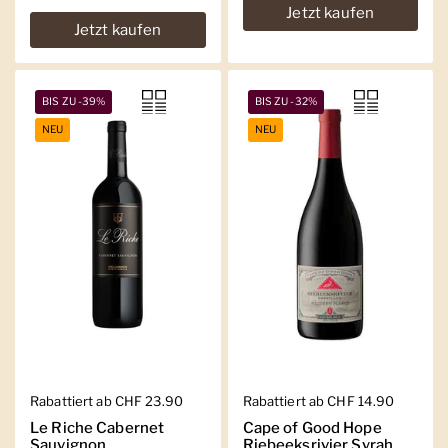
Jetzt kaufen
Jetzt kaufen
BIS ZU -39%
BIS ZU -32%
NEU
NEU
Regulärer Preis
Rabattiert ab CHF 23.90
Regulärer Preis
Rabattiert ab CHF 14.90
Le Riche Cabernet
Cape of Good Hope
Sauvignon
Riebeeksrivier Syrah