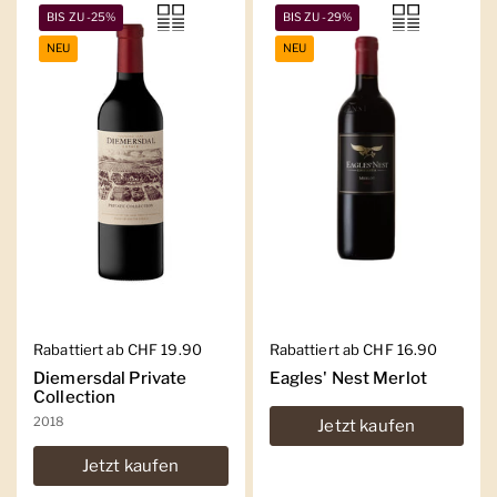
BIS ZU -25%
BIS ZU -29%
NEU
NEU
Regulärer Preis
Rabattiert ab CHF 19.90
Regulärer Preis
Rabattiert ab CHF 16.90
Diemersdal Private
Eagles' Nest Merlot
Collection
2018
Jetzt kaufen
Jetzt kaufen