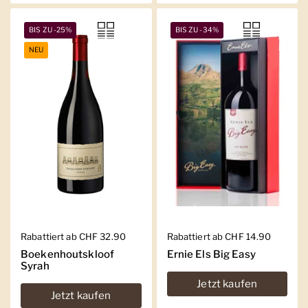
BIS ZU -25%
BIS ZU -34%
NEU
Regulärer Preis
Rabattiert ab CHF 32.90
Regulärer Preis
Rabattiert ab CHF 14.90
Boekenhoutskloof
Ernie Els Big Easy
Syrah
Jetzt kaufen
Jetzt kaufen