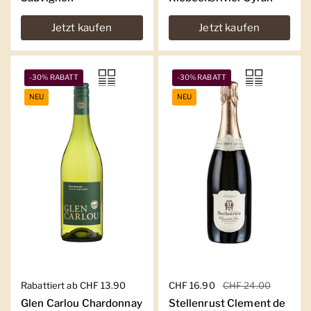
Jetzt kaufen
Jetzt kaufen
-30% RABATT
-30% RABATT
NEU
NEU
Regulärer Preis
Rabattiert ab CHF 13.90
Regulärer Preis
CHF 16.90
Sale-Preis
CHF 24.00
Glen Carlou Chardonnay
Stellenrust Clement de