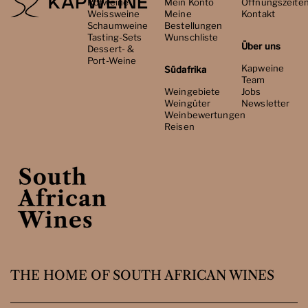
Rotweine
Mein Konto
Öffnungszeite
Weissweine
Meine
Kontakt
Schaumweine
Bestellungen
Tasting-Sets
Wunschliste
Über uns
Dessert- &
Port-Weine
Kapweine
Südafrika
Team
Weingebiete
Jobs
Weingüter
Newsletter
Weinbewertungen
Reisen
THE HOME OF SOUTH AFRICAN WINES