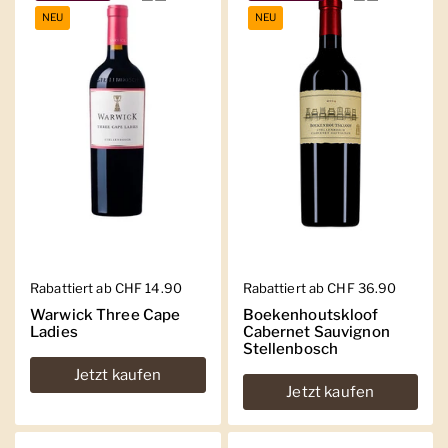
NEU
NEU
Regulärer Preis
Rabattiert ab CHF 14.90
Regulärer Preis
Rabattiert ab CHF 36.90
Warwick Three Cape
Boekenhoutskloof
Ladies
Cabernet Sauvignon
Stellenbosch
Jetzt kaufen
Jetzt kaufen