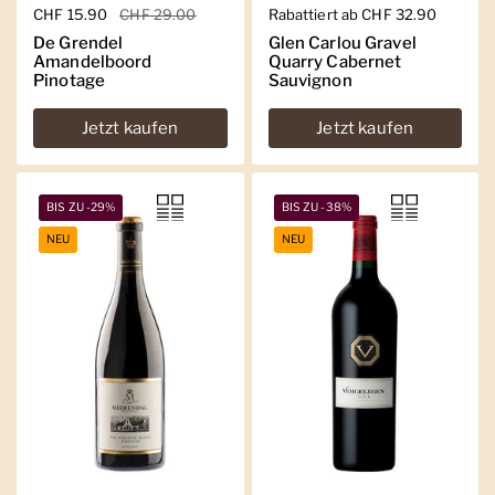
Regulärer Preis
CHF 15.90
Sale-Preis
CHF 29.00
Regulärer Preis
Rabattiert ab CHF 32.90
De Grendel
Glen Carlou Gravel
Amandelboord
Quarry Cabernet
Pinotage
Sauvignon
Jetzt kaufen
Jetzt kaufen
BIS ZU -29%
BIS ZU -38%
NEU
NEU