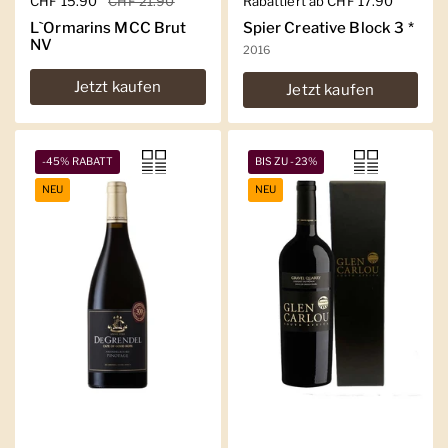
Regulärer Preis
CHF 15.90
Sale-Preis
CHF 21.90
Regulärer Preis
Rabattiert ab CHF 17.90
L`Ormarins MCC Brut
Spier Creative Block 3 *
NV
2016
Jetzt kaufen
Jetzt kaufen
-45% RABATT
BIS ZU -23%
NEU
NEU