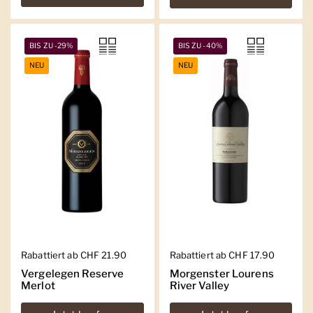
BIS ZU -29%
BIS ZU -40%
NEU
NEU
Regulärer Preis
Rabattiert ab CHF 21.90
Regulärer Preis
Rabattiert ab CHF 17.90
Vergelegen Reserve
Morgenster Lourens
Merlot
River Valley