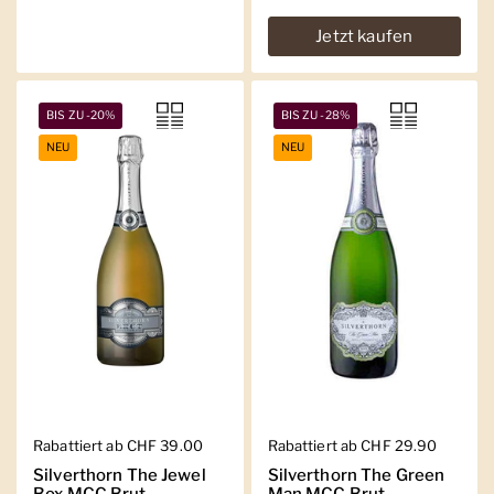
Jetzt kaufen
BIS ZU -20%
BIS ZU -28%
NEU
NEU
Regulärer Preis
Rabattiert ab CHF 39.00
Regulärer Preis
Rabattiert ab CHF 29.90
Silverthorn The Jewel
Silverthorn The Green
Box MCC Brut
Man MCC Brut