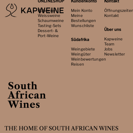
ONLINESHOP
Kundenkonto
Kontakt
Rotweine
Mein Konto
Öffnungszeite
Weissweine
Meine
Kontakt
Schaumweine
Bestellungen
Tasting-Sets
Wunschliste
Über uns
Dessert- &
Port-Weine
Kapweine
Südafrika
Team
Weingebiete
Jobs
Weingüter
Newsletter
Weinbewertungen
Reisen
THE HOME OF SOUTH AFRICAN WINES