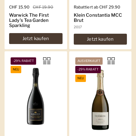
Regulärer Preis
CHF 15.90
Sale-Preis
CHF 19.90
Regulärer Preis
Rabattiert ab CHF 29.90
Warwick The First
Klein Constantia MCC
Lady's Tea Garden
Brut
Sparkling
2017
Jetzt kaufen
Jetzt kaufen
-29% RABATT
AUSVERKAUFT
NEU
-29% RABATT
NEU