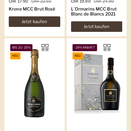
Regulärer Preis
CHF 17.90
Sale-Preis
CHF 22.50
Regulärer Preis
CHF 19.90
Sale-Preis
CHF 24.90
Krone MCC Brut Rosé
L`Ormarins MCC Brut
Blanc de Blancs 2021
Jetzt kaufen
Jetzt kaufen
BIS ZU -25%
-29% RABATT
NEU
NEU