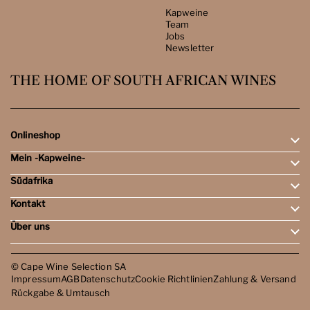
Kapweine
Team
Jobs
Newsletter
THE HOME OF SOUTH AFRICAN WINES
Onlineshop
Mein -Kapweine-
Rotweine
Weissweine
Südafrika
Mein Konto
Schaumweine
Meine Bestellungen
Tasting-Sets
Kontakt
Weingebiete
Wunschliste
Dessert- & Port-Weine
Weingüter
Über uns
Öffnungszeiten
Weinbewertungen
Kontakt
Reisen
Kapweine
Team
© Cape Wine Selection SA
Jobs
Impressum
AGB
Datenschutz
Cookie Richtlinien
Zahlung & Versand
Newsletter
Rückgabe & Umtausch