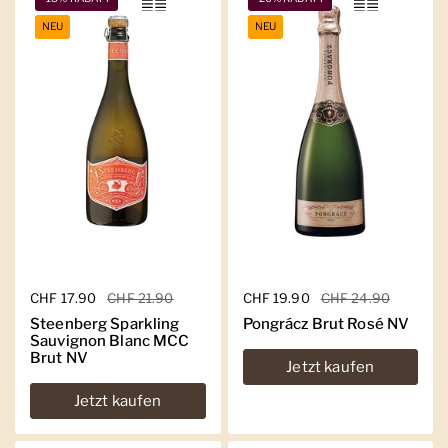
NEU
NEU
Regulärer Preis
CHF 17.90
Sale-Preis
CHF 21.90
Regulärer Preis
CHF 19.90
Sale-Preis
CHF 24.90
Steenberg Sparkling
Pongrácz Brut Rosé NV
Sauvignon Blanc MCC
Brut NV
Jetzt kaufen
Jetzt kaufen