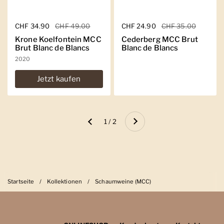
Regulärer Preis
CHF 34.90
Sale-Preis
CHF 49.00
Regulärer Preis
CHF 24.90
Sale-Preis
CHF 35.00
Krone Koelfontein MCC
Cederberg MCC Brut
Brut Blanc de Blancs
Blanc de Blancs
2020
Jetzt kaufen
Weiter
1 / 2
Zurück
Startseite
/
Kollektionen
/
Schaumweine (MCC)