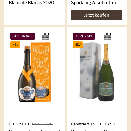
Blanc de Blancs 2020
Sparkling Alkoholfrei
Jetzt kaufen
-20% RABATT
BIS ZU -34%
NEU
NEU
Regulärer Preis
CHF 39.90
Sale-Preis
CHF 49.90
Regulärer Preis
Rabattiert ab CHF 18.90