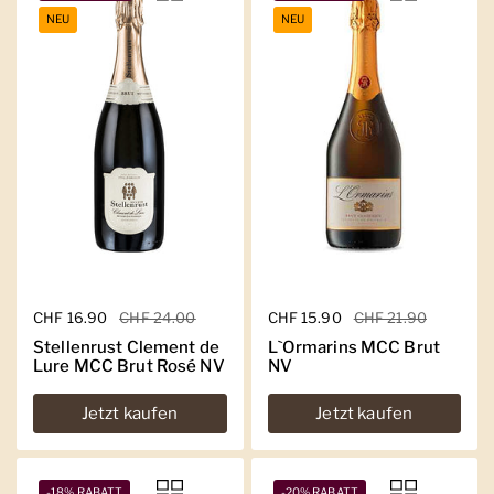
NEU
NEU
Regulärer Preis
CHF 16.90
Sale-Preis
CHF 24.00
Regulärer Preis
CHF 15.90
Sale-Preis
CHF 21.90
Stellenrust Clement de
L`Ormarins MCC Brut
Lure MCC Brut Rosé NV
NV
Jetzt kaufen
Jetzt kaufen
-18% RABATT
-20% RABATT