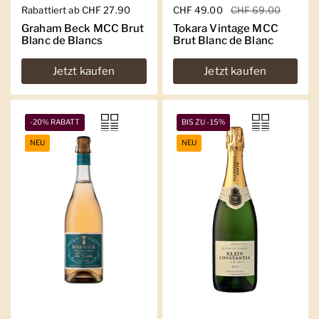
Regulärer Preis
Rabattiert ab CHF 27.90
Regulärer Preis
CHF 49.00
Sale-Preis
CHF 69.00
Graham Beck MCC Brut
Tokara Vintage MCC
Blanc de Blancs
Brut Blanc de Blanc
Jetzt kaufen
Jetzt kaufen
-20% RABATT
BIS ZU -15%
NEU
NEU