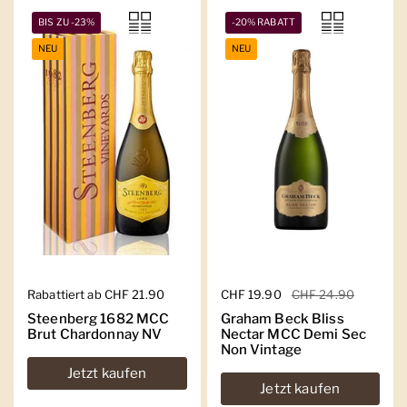
BIS ZU -23%
-20% RABATT
NEU
NEU
Regulärer Preis
Rabattiert ab CHF 21.90
Regulärer Preis
CHF 19.90
Sale-Preis
CHF 24.90
Steenberg 1682 MCC
Graham Beck Bliss
Brut Chardonnay NV
Nectar MCC Demi Sec
Non Vintage
Jetzt kaufen
Jetzt kaufen