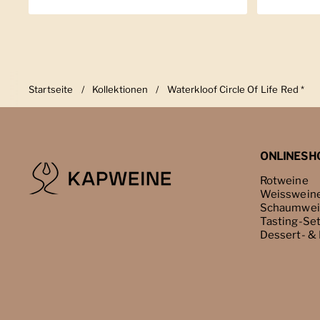
Startseite
/
Kollektionen
/
Waterkloof Circle Of Life Red *
ONLINESH
Rotweine
Weisswein
Schaumwei
Tasting-Se
Dessert- &