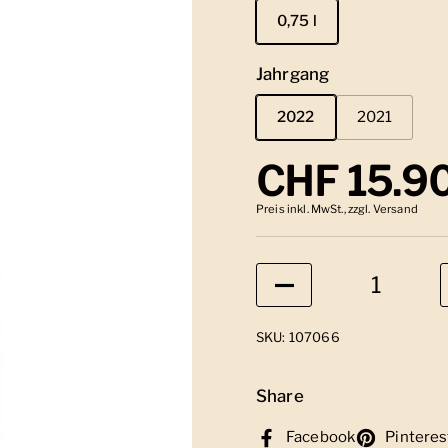
0,75 l
Jahrgang
2022
2021
Regulärer
CHF 15.9
Preis inkl. MwSt., zzgl. Versand
Anzahl
SKU: 107066
Share
Facebook
Pinteres