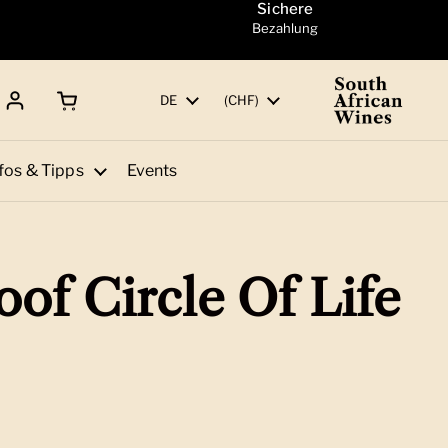
Sichere
Bezahlung
Warenkorb öffnen
Gesamtbetrag:
Sprache
DE
Land/Region
(CHF)
fos & Tipps
Events
of Circle Of Life