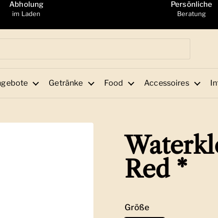
Abholung
Persönliche
im Laden
Beratung
ngebote
Getränke
Food
Accessoires
In
Waterklo
Red *
Größe