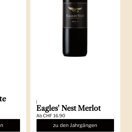
te
|
Eagles' Nest Merlot
Ab
CHF 16.90
en
zu den Jahrgängen