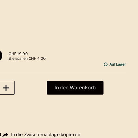
 Preis
0
Sale-Preis
CHF 19.90
Sie sparen CHF 4.00
Auf Lager
In den Warenkorb
t
In die Zwischenablage kopieren