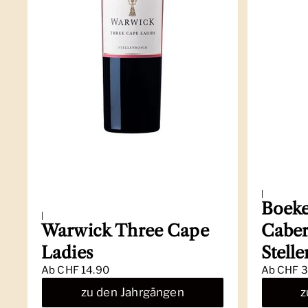
|
Boeke
|
Warwick Three Cape
Caber
Ladies
Stell
Ab
CHF 14.90
Ab
CHF 3
zu den Jahrgängen
z