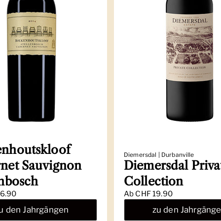
nhoutskloof
Diemersdal | Durbanville
net Sauvignon
Diemersdal Priva
enbosch
Collection
6.90
Ab
CHF 19.90
u den Jahrgängen
zu den Jahrgäng