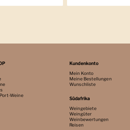
OP
Kundenkonto
Mein Konto
e
Meine Bestellungen
ne
Wunschliste
ts
 Port-Weine
Südafrika
Weingebiete
Weingüter
Weinbewertungen
Reisen