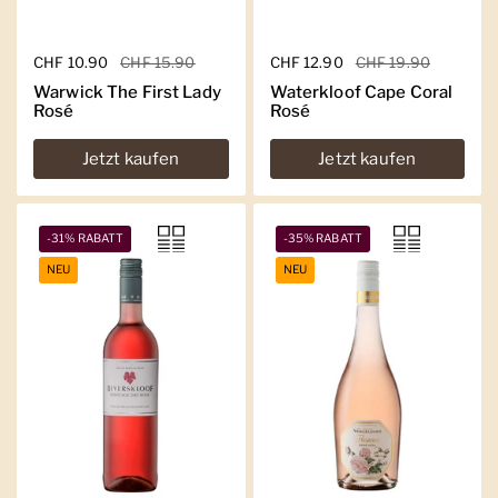
Regulärer Preis
CHF 10.90
Sale-Preis
CHF 15.90
Regulärer Preis
CHF 12.90
Sale-Preis
CHF 19.90
Warwick The First Lady
Waterkloof Cape Coral
Rosé
Rosé
Jetzt kaufen
Jetzt kaufen
-31% RABATT
-35% RABATT
NEU
NEU