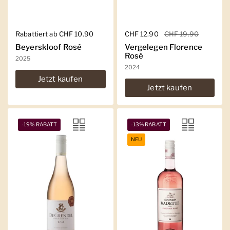
Regulärer Preis
Rabattiert ab CHF 10.90
Regulärer Preis
CHF 12.90
Sale-Preis
CHF 19.90
Beyerskloof Rosé
Vergelegen Florence
Rosé
2025
2024
Jetzt kaufen
Jetzt kaufen
-19% RABATT
-13% RABATT
NEU