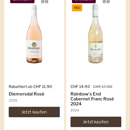
NEU
Regulärer Preis
Rabattiert ab CHF 11.90
Regulärer Preis
CHF 14.90
Sale-Preis
CHF 17.90
Diemersdal Rosé
Rainbow's End
Cabernet Franc Rosé
2025
2024
2024
Jetzt kaufen
Jetzt kaufen