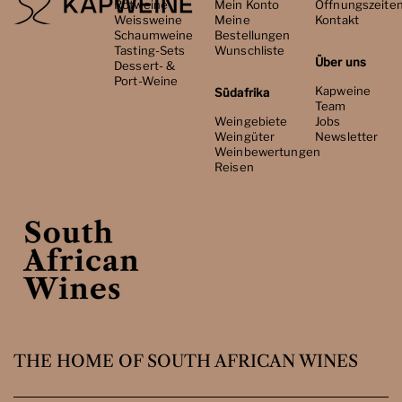
Rotweine
Mein Konto
Öffnungszeite
Weissweine
Meine
Kontakt
Schaumweine
Bestellungen
Tasting-Sets
Wunschliste
Über uns
Dessert- &
Port-Weine
Kapweine
Südafrika
Team
Weingebiete
Jobs
Weingüter
Newsletter
Weinbewertungen
Reisen
THE HOME OF SOUTH AFRICAN WINES