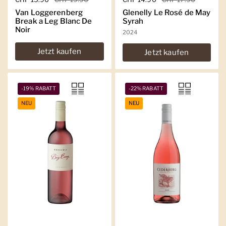
Van Loggerenberg
Glenelly Le Rosé de May
Break a Leg Blanc De
Syrah
Noir
2024
Jetzt kaufen
Jetzt kaufen
-19% RABATT
-22% RABATT
NEU
NEU