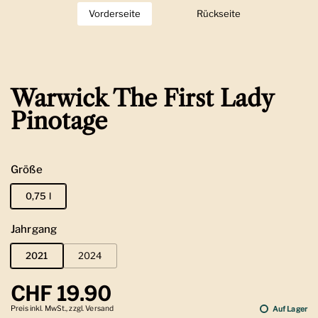
Vorderseite
Zeige Folie 1
Rückseite
Zeige Folie 2
Warwick The First Lady
Pinotage
Größe
0,75 l
Jahrgang
2021
2024
Regulärer Preis
CHF 19.90
Preis inkl. MwSt., zzgl. Versand
Auf Lager