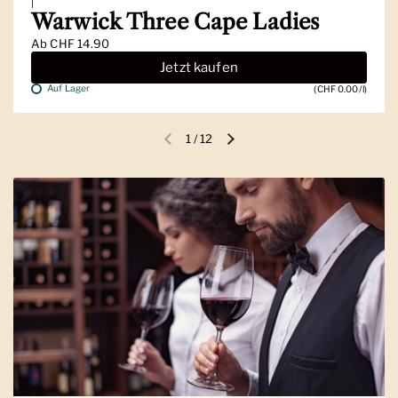
|
Warwick Three Cape Ladies
Ab
CHF 14.90
Jetzt kaufen
Auf Lager
(CHF 0.00/l)
1
/
12
Vorherige Folie
Nächste Folie