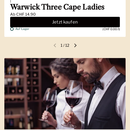
|
Warwick Three Cape Ladies
Ab
CHF 14.90
Jetzt kaufen
Auf Lager
(CHF 0.00/l)
1
/
12
Vorherige Folie
Nächste Folie