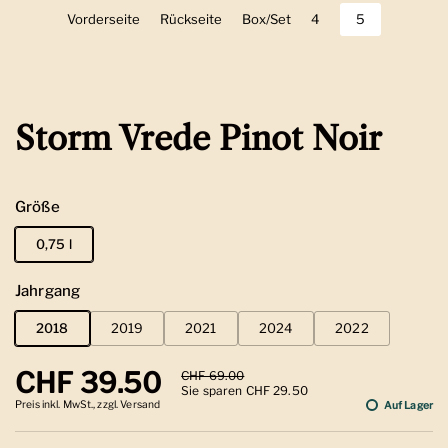
Vorderseite
Zeige Folie 1
Rückseite
Zeige Folie 2
Box/Set
Zeige Folie 3
4
Zeige Folie 4
5
Zeige Folie 5
Storm Vrede Pinot Noir
Größe
0,75 l
Jahrgang
2018
2019
2021
2024
2022
Regulärer Preis
CHF 39.50
Sale-Preis
CHF 69.00
Sie sparen CHF 29.50
Preis inkl. MwSt., zzgl. Versand
Auf Lager