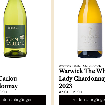
Warwick Estate | Stellenbosch
Warwick The Wh
Carlou
Lady Chardonna
donnay
2023
3.90
Ab
CHF 19.90
u den Jahrgängen
zu den Jahrgäng