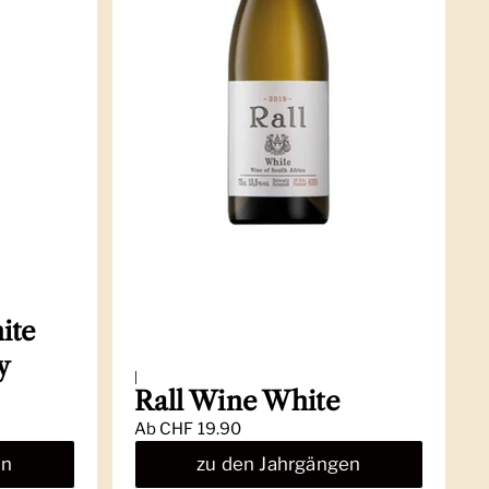
ite
y
|
Rall Wine White
Ab
CHF 19.90
en
zu den Jahrgängen