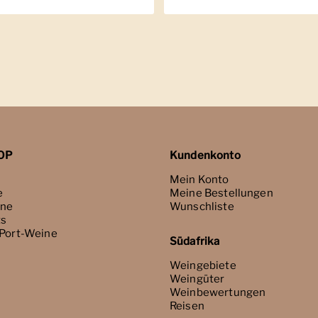
OP
Kundenkonto
Mein Konto
e
Meine Bestellungen
ne
Wunschliste
ts
 Port-Weine
Südafrika
Weingebiete
Weingüter
Weinbewertungen
Reisen