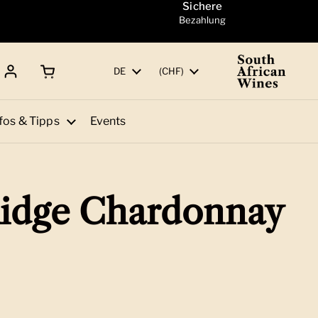
Sichere
Bezahlung
Warenkorb öffnen
Gesamtbetrag:
Sprache
DE
Land/Region
(CHF)
fos & Tipps
Events
idge Chardonnay