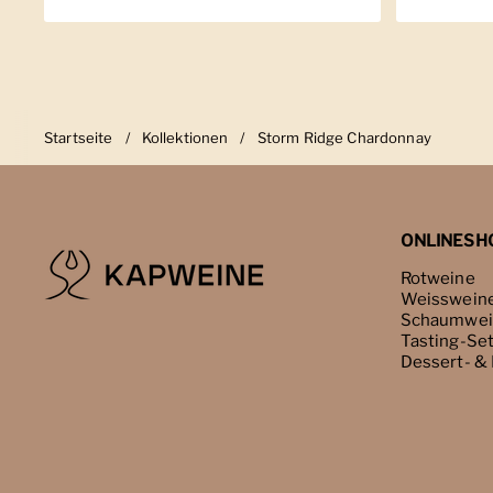
Startseite
/
Kollektionen
/
Storm Ridge Chardonnay
ONLINESH
Rotweine
Weisswein
Schaumwei
Tasting-Se
Dessert- &