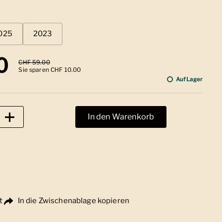
025
2023
 Preis
0
Sale-Preis
CHF 59.00
Sie sparen CHF 10.00
Auf Lager
In den Warenkorb
t
In die Zwischenablage kopieren