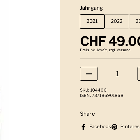
Jahrgang
2021
2022
2
Regulärer
CHF 49.0
Preis inkl. MwSt., zzgl. Versand
Anzahl
SKU: 104400
ISBN: 737186901868
Share
Facebook
Pinteres