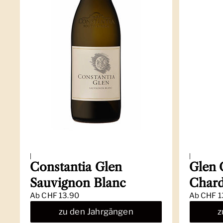
|
|
Constantia Glen
Glen 
Sauvignon Blanc
Char
Ab
CHF 13.90
Ab
CHF 1
zu den Jahrgängen
z