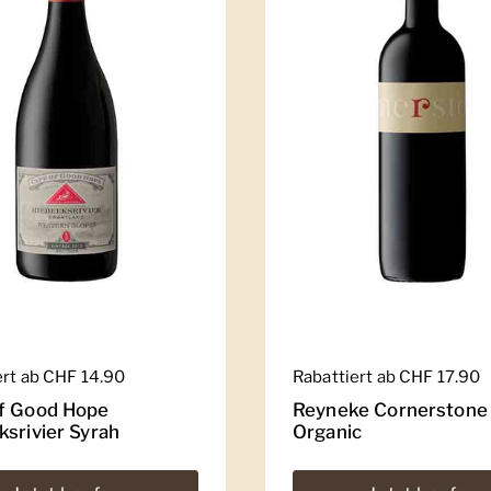
er Preis
ert ab CHF 14.90
Regulärer Preis
Rabattiert ab CHF 17.90
f Good Hope
Reyneke Cornerstone
ksrivier Syrah
Organic