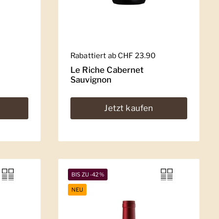
Regulärer Preis
Rabattiert ab CHF 23.90
Le Riche Cabernet
Sauvignon
Jetzt kaufen
BIS ZU -42%
NEU