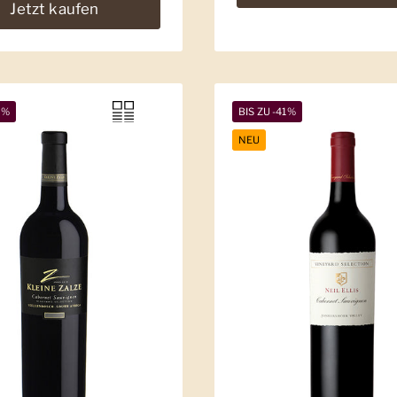
Jetzt kaufen
5%
BIS ZU -41%
NEU