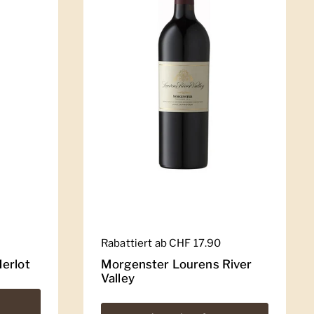
Regulärer Preis
Rabattiert ab CHF 17.90
erlot
Morgenster Lourens River
Valley