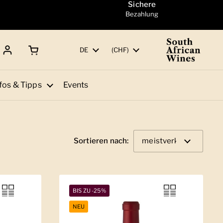
Sichere
Bezahlung
Warenkorb öffnen
Gesamtbetrag:
Sprache
DE
Land/Region
(CHF)
fos & Tipps
Events
Sortieren nach:
BIS ZU -25%
NEU