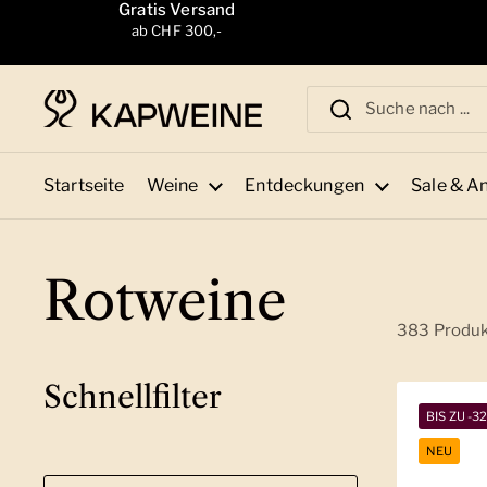
Zum Inhalt springen
Gratis Versand
ab CHF 300,-
Startseite
Weine
Entdeckungen
Sale & A
Rotweine
383 Produ
Schnellfilter
BIS ZU -3
NEU