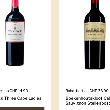
er Preis
ert ab CHF 14.90
Regulärer Preis
Rabattiert ab CHF 36.90
k Three Cape Ladies
Boekenhoutskloof Ca
Sauvignon Stellenbos