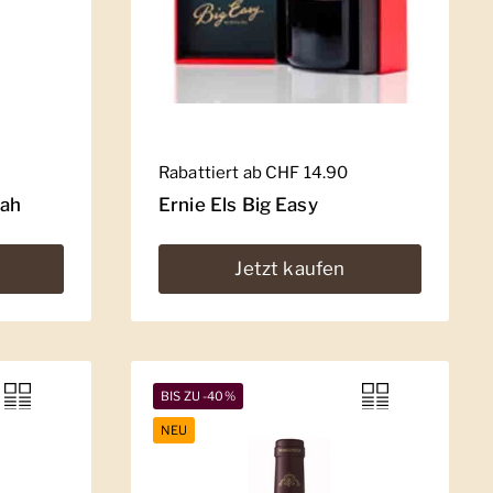
Regulärer Preis
Rabattiert ab CHF 14.90
rah
Ernie Els Big Easy
Jetzt kaufen
BIS ZU -40%
NEU