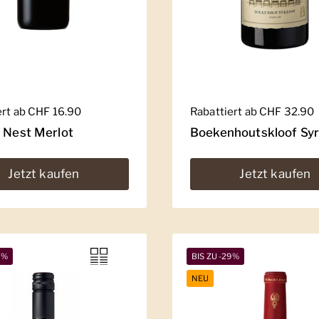
er Preis
ert ab CHF 16.90
Regulärer Preis
Rabattiert ab CHF 32.90
' Nest Merlot
Boekenhoutskloof Sy
Jetzt kaufen
Jetzt kaufen
5%
BIS ZU -29%
NEU