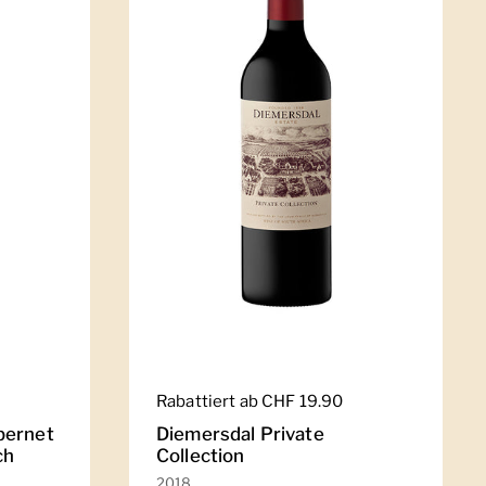
Regulärer Preis
Rabattiert ab CHF 19.90
bernet
Diemersdal Private
ch
Collection
2018