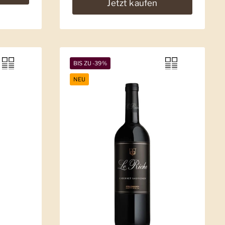
Jetzt kaufen
BIS ZU -39%
NEU