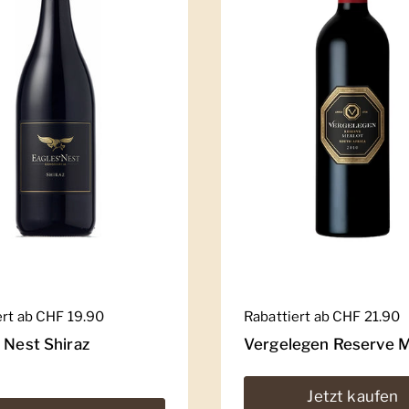
er Preis
ert ab CHF 19.90
Regulärer Preis
Rabattiert ab CHF 21.90
 Nest Shiraz
Vergelegen Reserve M
Jetzt kaufen