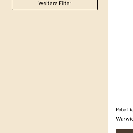
Weitere Filter
Regulär
Rabatti
Warwic