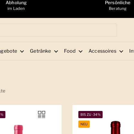
Abholung
Persönliche
im Laden
Beratung
ngebote
Getränke
Food
Accessoires
In
kte
2%
BIS ZU -34%
NEU