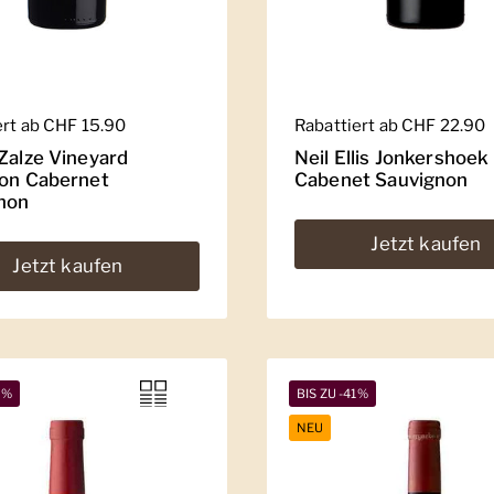
er Preis
ert ab CHF 15.90
Regulärer Preis
Rabattiert ab CHF 22.90
 Zalze Vineyard
Neil Ellis Jonkershoek
ion Cabernet
Cabenet Sauvignon
non
Jetzt kaufen
Jetzt kaufen
2%
BIS ZU -41%
NEU