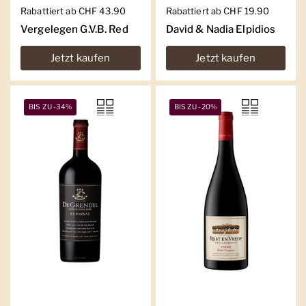
Regulärer Preis
Rabattiert ab CHF 43.90
Regulärer Preis
Rabattiert ab CHF 19.90
Vergelegen G.V.B. Red
David & Nadia Elpidios
Jetzt kaufen
Jetzt kaufen
BIS ZU -34%
BIS ZU -20%