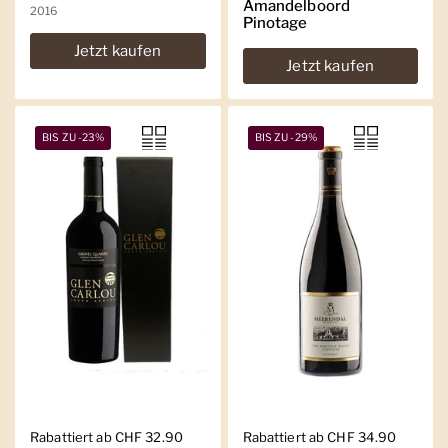
Amandelboord
2016
Pinotage
Jetzt kaufen
Jetzt kaufen
BIS ZU -23%
BIS ZU -29%
Regulärer Preis
Rabattiert ab CHF 32.90
Regulärer Preis
Rabattiert ab CHF 34.90