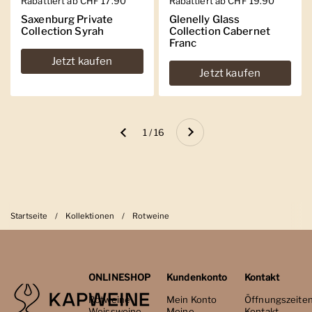
Regulärer Preis
Rabattiert ab CHF 17.90
Regulärer Preis
Rabattiert ab CHF 19.90
Saxenburg Private
Glenelly Glass
Collection Syrah
Collection Cabernet
Franc
Jetzt kaufen
Jetzt kaufen
Weiter
1 / 16
Zurück
Startseite
/
Kollektionen
/
Rotweine
ONLINESHOP
Kundenkonto
Kontakt
Rotweine
Mein Konto
Öffnungszeite
Weissweine
Meine
Kontakt