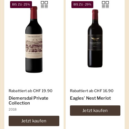
BIS ZU -25%
BIS ZU -29%
Regulärer Preis
Rabattiert ab CHF 19.90
Regulärer Preis
Rabattiert ab CHF 16.90
Diemersdal Private
Eagles' Nest Merlot
Collection
2018
Jetzt kaufen
Jetzt kaufen