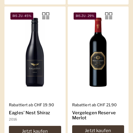
BIS ZU -45%
BIS ZU -29%
Regulärer Preis
Rabattiert ab CHF 19.90
Regulärer Preis
Rabattiert ab CHF 21.90
Eagles' Nest Shiraz
Vergelegen Reserve
Merlot
2016
Jetzt kaufen
Jetzt kaufen