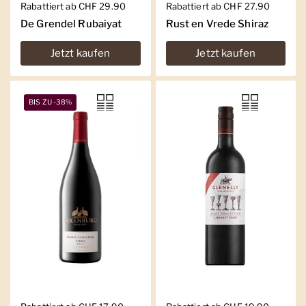
Regulärer Preis
Rabattiert ab CHF 29.90
Regulärer Preis
Rabattiert ab CHF 27.90
De Grendel Rubaiyat
Rust en Vrede Shiraz
Jetzt kaufen
Jetzt kaufen
BIS ZU -38%