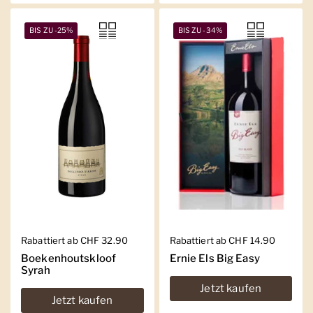
BIS ZU -25%
BIS ZU -34%
Regulärer Preis
Rabattiert ab CHF 32.90
Regulärer Preis
Rabattiert ab CHF 14.90
Boekenhoutskloof
Ernie Els Big Easy
Syrah
Jetzt kaufen
Jetzt kaufen