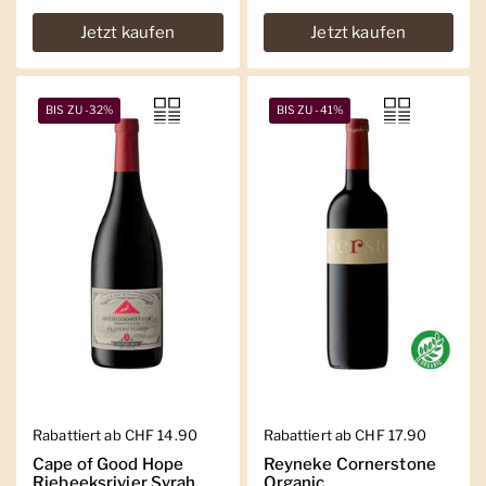
Jetzt kaufen
Jetzt kaufen
BIS ZU -32%
BIS ZU -41%
Regulärer Preis
Rabattiert ab CHF 14.90
Regulärer Preis
Rabattiert ab CHF 17.90
Cape of Good Hope
Reyneke Cornerstone
Riebeeksrivier Syrah
Organic