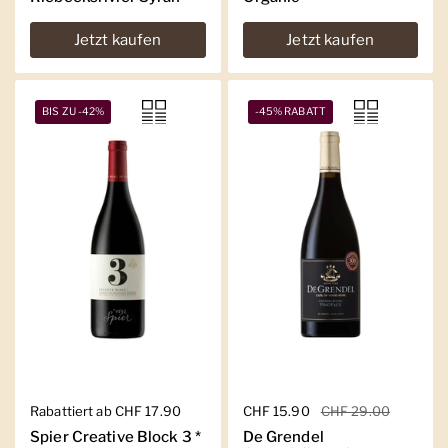
Jetzt kaufen
Jetzt kaufen
BIS ZU -42%
-45% RABATT
Regulärer Preis
Rabattiert ab CHF 17.90
Regulärer Preis
CHF 15.90
Sale-Preis
CHF 29.00
Spier Creative Block 3 *
De Grendel