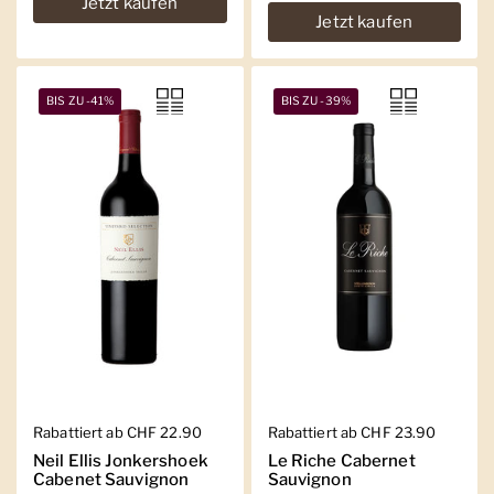
Jetzt kaufen
Jetzt kaufen
BIS ZU -41%
BIS ZU -39%
Regulärer Preis
Rabattiert ab CHF 22.90
Regulärer Preis
Rabattiert ab CHF 23.90
Neil Ellis Jonkershoek
Le Riche Cabernet
Cabenet Sauvignon
Sauvignon