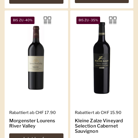
BIS ZU -40%
BIS ZU -35%
Regulärer Preis
Rabattiert ab CHF 17.90
Regulärer Preis
Rabattiert ab CHF 15.90
Morgenster Lourens
Kleine Zalze Vineyard
River Valley
Selection Cabernet
Sauvignon