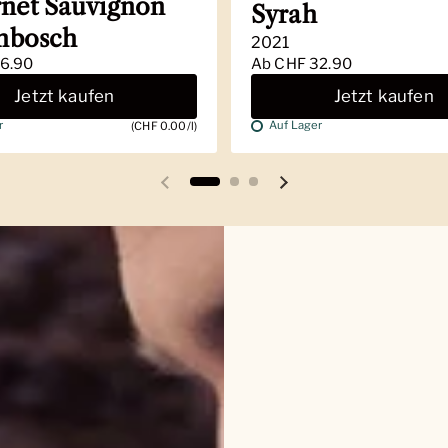
net Sauvignon
Syrah
enbosch
2021
6.90
Ab
CHF 32.90
Jetzt kaufen
Jetzt kaufen
r
Auf Lager
(CHF 0.00/l)
Vorherige Folie
Nächste Folie