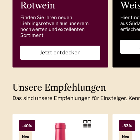
Rotwein
Wei
Finden Sie Ihren neuen
Hier fin
Lieblingsrotwein aus unserem
aus Südaf
hochwerten und exzellenten
erfische
Sortiment
Jetzt entdecken
Unsere Empfehlungen
Das sind unsere Empfehlungen für Einsteiger, Ke
-40%
-33%
Neu
Neu