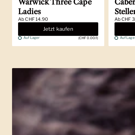
Warwick Three Cape
Caber
Ladies
Stell
Ab
CHF 14.90
Ab
CHF 3
Jetzt kaufen
Auf Lager
Auf Lage
(CHF 0.00/l)