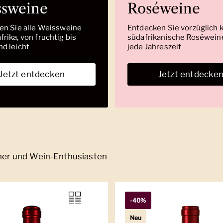
ssweine
Roséweine
den Sie alle Weissweine
Entdecken Sie vorzüglich 
rika, von fruchtig bis
südafrikanische Roséweine
nd leicht
jede Jahreszeit
Jetzt entdecken
Jetzt entdecke
nner und Wein-Enthusiasten
-40%
Neu