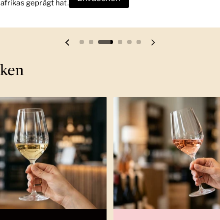
frikas geprägt hat.
Vorherige Folie
Nächste Folie
cken