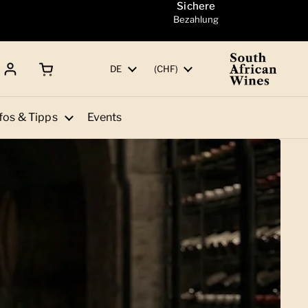
Sichere
Bezahlung
Warenkorb öffnen
Gesamtbetrag:
Sprache
DE
Land/Region
(CHF)
fos & Tipps
Events