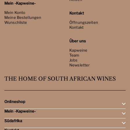
Mein -Kapweine-
Mein Konto
Kontakt
Meine Bestellungen
Wunschliste
Öffnungszeiten
Kontakt
Über uns
Kapweine
Team
Jobs
Newsletter
THE HOME OF SOUTH AFRICAN WINES
Onlineshop
Mein -Kapweine-
Rotweine
Weissweine
Südafrika
Mein Konto
Schaumweine
Meine Bestellungen
Tasting-Sets