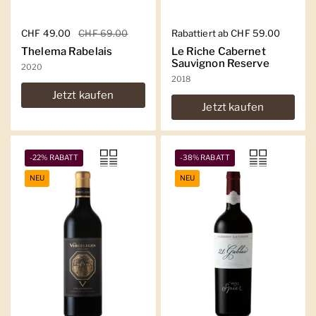
Regulärer Preis
CHF 49.00
Sale-Preis
CHF 69.00
Regulärer Preis
Rabattiert ab CHF 59.00
Thelema Rabelais
Le Riche Cabernet
Sauvignon Reserve
2020
2018
Jetzt kaufen
Jetzt kaufen
-22% RABATT
-38% RABATT
NEU
NEU