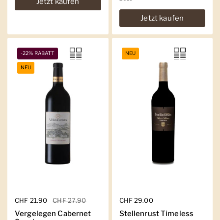
Jetzt kaufen
Jetzt kaufen
-22% RABATT
NEU
NEU
Regulärer Preis
CHF 21.90
Sale-Preis
CHF 27.90
Regulärer Preis
CHF 29.00
Vergelegen Cabernet
Stellenrust Timeless