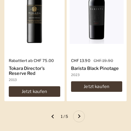
Regulärer Preis
Rabattiert ab CHF 75.00
Regulärer Preis
CHF 13.90
Sale-Preis
CHF 19.90
Tokara Director's
Barista Black Pinotage
Reserve Red
2023
2013
Jetzt kaufen
Jetzt kaufen
Weiter
1 / 5
Zurück