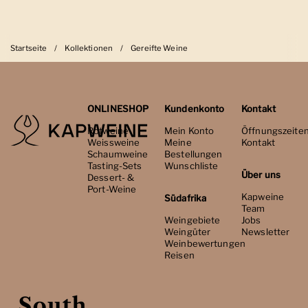
Startseite
/
Kollektionen
/
Gereifte Weine
ONLINESHOP
Kundenkonto
Kontakt
Rotweine
Mein Konto
Öffnungszeite
Weissweine
Meine
Kontakt
Schaumweine
Bestellungen
Tasting-Sets
Wunschliste
Über uns
Dessert- &
Port-Weine
Kapweine
Südafrika
Team
Weingebiete
Jobs
Weingüter
Newsletter
Weinbewertungen
Reisen