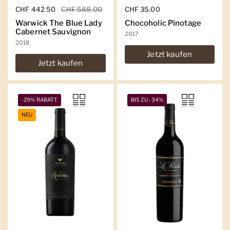
Regulärer Preis
CHF 442.50
Sale-Preis
CHF 588.00
Regulärer Preis
CHF 35.00
Warwick The Blue Lady
Chocoholic Pinotage
Cabernet Sauvignon
2017
2018
Jetzt kaufen
Jetzt kaufen
-29% RABATT
BIS ZU -34%
NEU