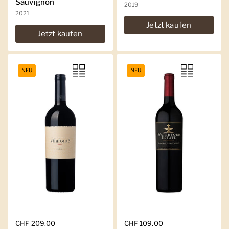
Sauvignon
2019
2021
Jetzt kaufen
Jetzt kaufen
NEU
NEU
Regulärer Preis
CHF 209.00
Regulärer Preis
CHF 109.00