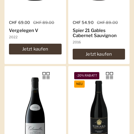
Regulärer Preis
CHF 69.00
Sale-Preis
CHF 89.00
Regulärer Preis
CHF 54.90
Sale-Preis
CHF 89.00
Vergelegen V
Spier 21 Gables
Cabernet Sauvignon
2022
2016
Jetzt kaufen
Jetzt kaufen
-20% RABATT
NEU