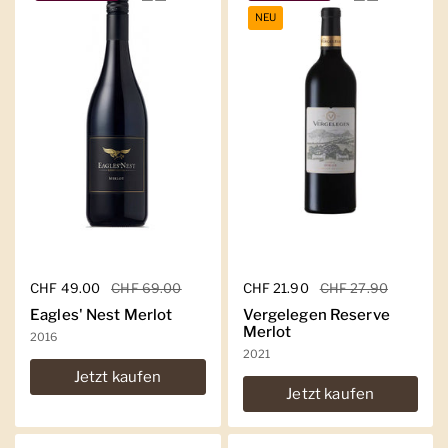
NEU
Regulärer Preis
CHF 49.00
Sale-Preis
CHF 69.00
Regulärer Preis
CHF 21.90
Sale-Preis
CHF 27.90
Eagles' Nest Merlot
Vergelegen Reserve
Merlot
2016
2021
Jetzt kaufen
Jetzt kaufen