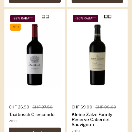
-28% RABATT
-30% RABATT
NEU
Regulärer Preis
CHF 26.90
Sale-Preis
CHF 37.50
Regulärer Preis
CHF 69.00
Sale-Preis
CHF 99.00
Taaibosch Crescendo
Kleine Zalze Family
Reserve Cabernet
2021
Sauvignon
2019