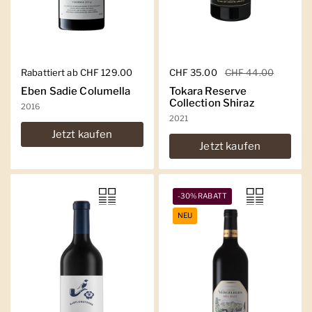
Regulärer Preis
Rabattiert ab CHF 129.00
Regulärer Preis
CHF 35.00
Sale-Preis
CHF 44.00
Eben Sadie Columella
Tokara Reserve
Collection Shiraz
2016
2021
Jetzt kaufen
Jetzt kaufen
-30% RABATT
NEU