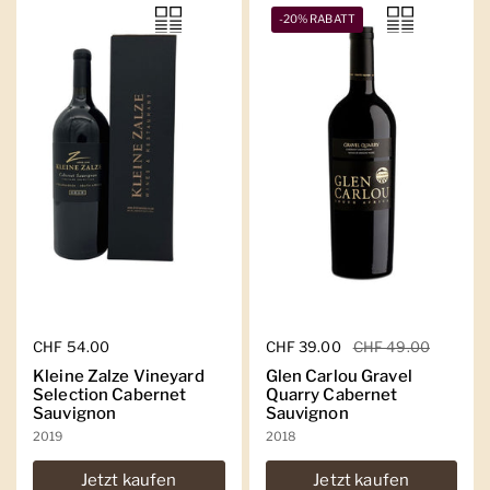
-20% RABATT
Regulärer Preis
CHF 54.00
Regulärer Preis
CHF 39.00
Sale-Preis
CHF 49.00
Kleine Zalze Vineyard
Glen Carlou Gravel
Selection Cabernet
Quarry Cabernet
Sauvignon
Sauvignon
2019
2018
Jetzt kaufen
Jetzt kaufen