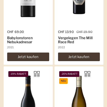
Regulärer Preis
CHF 69.00
Regulärer Preis
CHF 13.90
Sale-Preis
CHF 19.90
Babylonstoren
Vergelegen The Mill
Nebukadnesar
Race Red
2021
2022
Jetzt kaufen
Jetzt kaufen
-19% RABATT
-20% RABATT
NEU