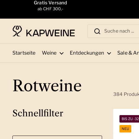
Zum Inhalt springen
Gratis Versand
ab CHF 300,-
Startseite
Weine
Entdeckungen
Sale & A
Rotweine
384 Produ
Schnellfilter
BIS ZU -3
NEU