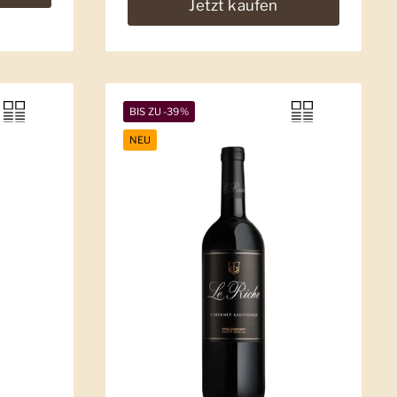
Jetzt kaufen
BIS ZU -39%
NEU