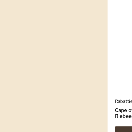
Regulär
Rabatti
Cape o
Riebee