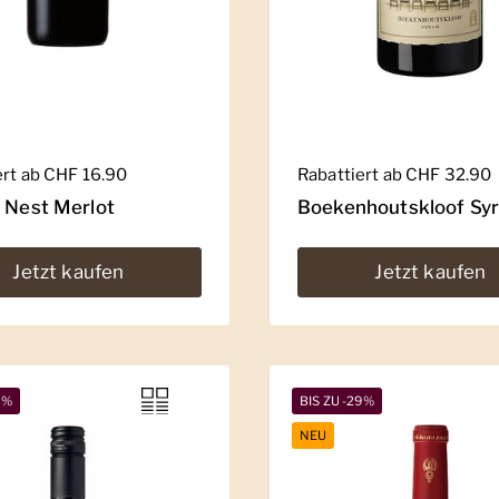
er Preis
ert ab CHF 16.90
Regulärer Preis
Rabattiert ab CHF 32.90
' Nest Merlot
Boekenhoutskloof Sy
Jetzt kaufen
Jetzt kaufen
5%
BIS ZU -29%
NEU