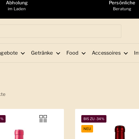
Abholung
Persönliche
im Laden
Beratung
ngebote
Getränke
Food
Accessoires
In
kte
2%
BIS ZU -34%
NEU