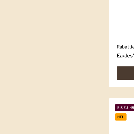
Regulär
Rabatti
Eagles
BIS ZU -4
NEU