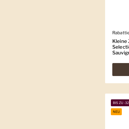
Regulär
Rabatti
Kleine
Select
Sauvig
BIS ZU -3
NEU