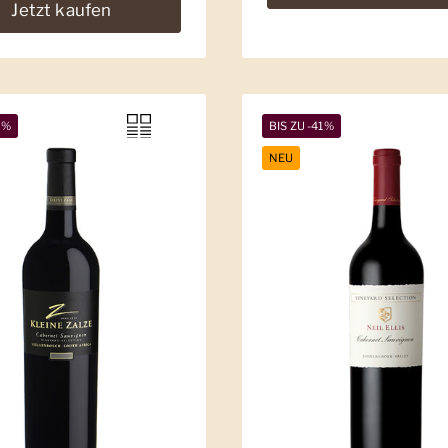
Jetzt kaufen
5%
BIS ZU -41%
NEU