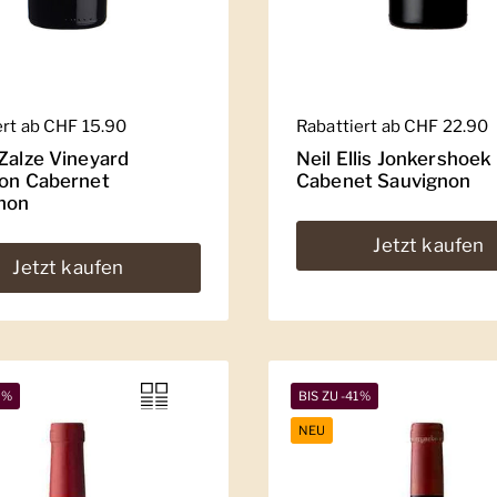
er Preis
ert ab CHF 15.90
Regulärer Preis
Rabattiert ab CHF 22.90
 Zalze Vineyard
Neil Ellis Jonkershoek
ion Cabernet
Cabenet Sauvignon
non
Jetzt kaufen
Jetzt kaufen
2%
BIS ZU -41%
NEU