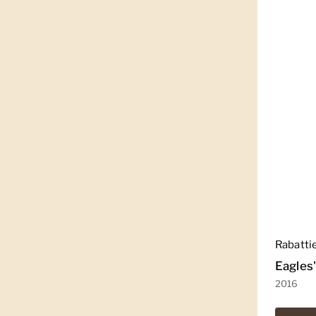
Regulär
Rabatti
Eagles'
2016