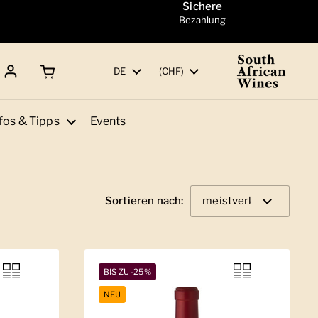
Sichere
Bezahlung
Warenkorb öffnen
Gesamtbetrag:
Sprache
DE
Land/Region
(CHF)
fos & Tipps
Events
Sortieren nach:
BIS ZU -25%
NEU