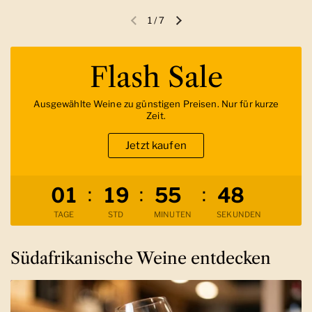
1
/
7
Vorherige Folie
Nächste Folie
Flash Sale
Ausgewählte Weine zu günstigen Preisen. Nur für kurze
Zeit.
Jetzt kaufen
Verbleibende Zeit
:
:
:
0
1
1
9
5
5
4
7
TAGE
STD
MINUTEN
SEKUNDEN
Südafrikanische Weine entdecken