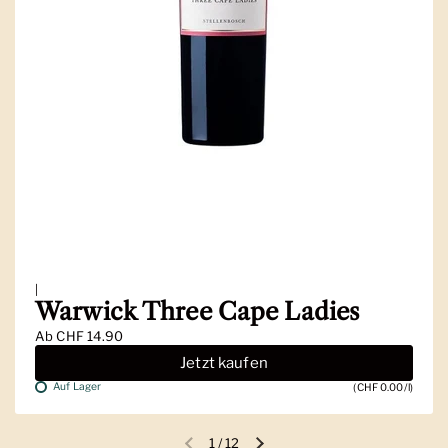
|
Warwick Three Cape Ladies
Ab
CHF 14.90
Jetzt kaufen
Auf Lager
(CHF 0.00/l)
1
/
12