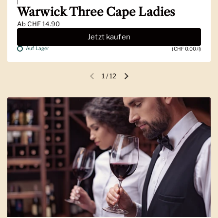
|
Warwick Three Cape Ladies
Ab
CHF 14.90
Jetzt kaufen
Auf Lager
(CHF 0.00/l)
1
/
12
Vorherige Folie
Nächste Folie