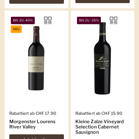
BIS ZU -40%
BIS ZU -35%
NEU
Regulärer Preis
Rabattiert ab CHF 17.90
Regulärer Preis
Rabattiert ab CHF 15.90
Morgenster Lourens
Kleine Zalze Vineyard
River Valley
Selection Cabernet
Sauvignon