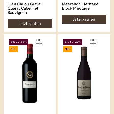
Glen Carlou Gravel
Meerendal Heritage
Quarry Cabernet
Block Pinotage
Sauvignon
Jetzt kaufen
Jetzt kaufen
BIS ZU -38%
BIS ZU -22%
NEU
NEU