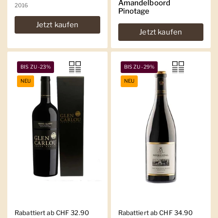
Amandelboord
2016
Pinotage
Jetzt kaufen
Jetzt kaufen
BIS ZU -23%
BIS ZU -29%
NEU
NEU
Regulärer Preis
Rabattiert ab CHF 32.90
Regulärer Preis
Rabattiert ab CHF 34.90