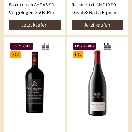
Regulärer Preis
Rabattiert ab CHF 43.90
Regulärer Preis
Rabattiert ab CHF 19.90
Vergelegen G.V.B. Red
David & Nadia Elpidios
Jetzt kaufen
Jetzt kaufen
BIS ZU -34%
BIS ZU -38%
NEU
NEU