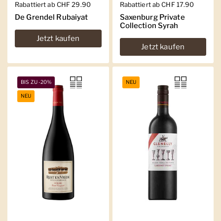
Regulärer Preis
Rabattiert ab CHF 29.90
Regulärer Preis
Rabattiert ab CHF 17.90
De Grendel Rubaiyat
Saxenburg Private
Collection Syrah
Jetzt kaufen
Jetzt kaufen
BIS ZU -20%
NEU
NEU