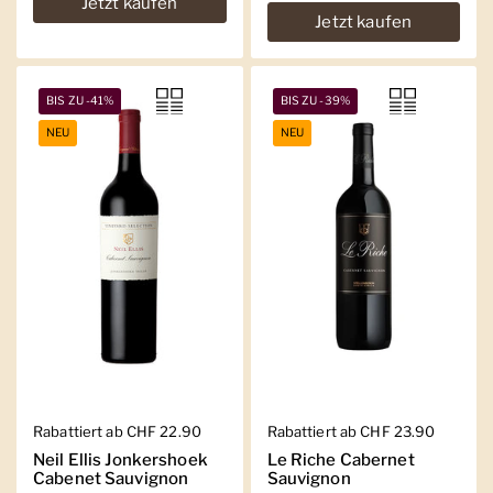
Jetzt kaufen
Jetzt kaufen
BIS ZU -41%
BIS ZU -39%
NEU
NEU
Regulärer Preis
Rabattiert ab CHF 22.90
Regulärer Preis
Rabattiert ab CHF 23.90
Neil Ellis Jonkershoek
Le Riche Cabernet
Cabenet Sauvignon
Sauvignon