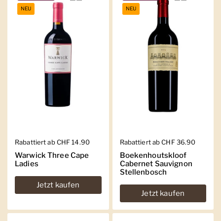
NEU
NEU
Regulärer Preis
Rabattiert ab CHF 14.90
Regulärer Preis
Rabattiert ab CHF 36.90
Warwick Three Cape
Boekenhoutskloof
Ladies
Cabernet Sauvignon
Stellenbosch
Jetzt kaufen
Jetzt kaufen