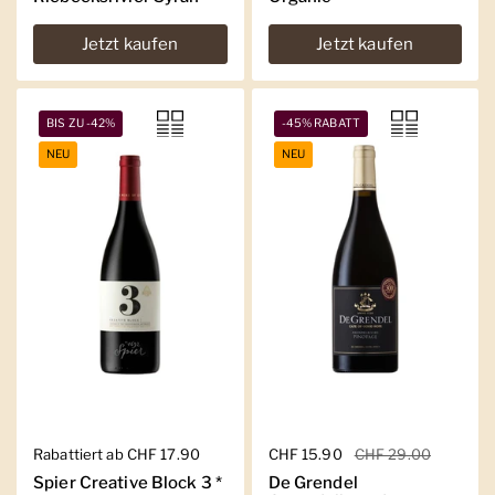
Jetzt kaufen
Jetzt kaufen
BIS ZU -42%
-45% RABATT
NEU
NEU
Regulärer Preis
Rabattiert ab CHF 17.90
Regulärer Preis
CHF 15.90
Sale-Preis
CHF 29.00
Spier Creative Block 3 *
De Grendel