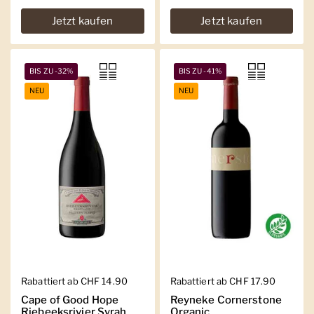
Jetzt kaufen
Jetzt kaufen
BIS ZU -32%
BIS ZU -41%
NEU
NEU
Regulärer Preis
Rabattiert ab CHF 14.90
Regulärer Preis
Rabattiert ab CHF 17.90
Cape of Good Hope
Reyneke Cornerstone
Riebeeksrivier Syrah
Organic