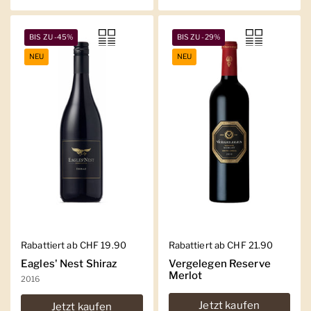
BIS ZU -45%
BIS ZU -29%
NEU
NEU
Regulärer Preis
Rabattiert ab CHF 19.90
Regulärer Preis
Rabattiert ab CHF 21.90
Eagles' Nest Shiraz
Vergelegen Reserve
Merlot
2016
Jetzt kaufen
Jetzt kaufen