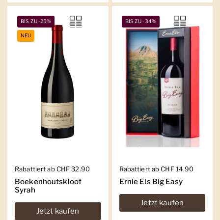
BIS ZU -25%
BIS ZU -34%
NEU
Regulärer Preis
Rabattiert ab CHF 32.90
Regulärer Preis
Rabattiert ab CHF 14.90
Boekenhoutskloof
Ernie Els Big Easy
Syrah
Jetzt kaufen
Jetzt kaufen