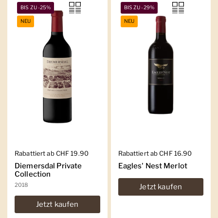
BIS ZU -25%
BIS ZU -29%
NEU
NEU
Regulärer Preis
Rabattiert ab CHF 19.90
Regulärer Preis
Rabattiert ab CHF 16.90
Diemersdal Private
Eagles' Nest Merlot
Collection
2018
Jetzt kaufen
Jetzt kaufen