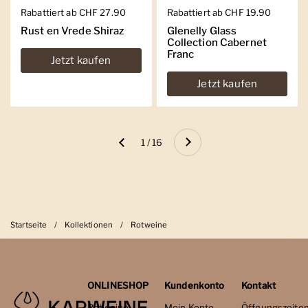
Regulärer Preis
Rabattiert ab CHF 27.90
Regulärer Preis
Rabattiert ab CHF 19.90
Rust en Vrede Shiraz
Glenelly Glass
Collection Cabernet
Franc
Jetzt kaufen
Jetzt kaufen
Weiter
1 / 16
Zurück
Startseite
/
Kollektionen
/
Rotweine
ONLINESHOP
Kundenkonto
Kontakt
Rotweine
Mein Konto
Öffnungszeite