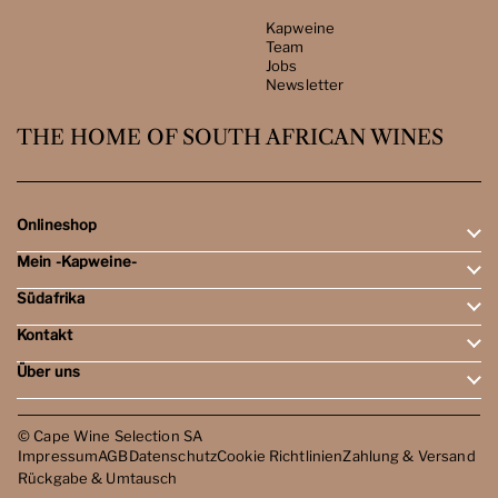
Kapweine
Team
Jobs
Newsletter
THE HOME OF SOUTH AFRICAN WINES
Onlineshop
Mein -Kapweine-
Rotweine
Weissweine
Südafrika
Mein Konto
Schaumweine
Meine Bestellungen
Tasting-Sets
Kontakt
Weingebiete
Wunschliste
Dessert- & Port-Weine
Weingüter
Über uns
Öffnungszeiten
Weinbewertungen
Kontakt
Reisen
Kapweine
Team
© Cape Wine Selection SA
Jobs
Impressum
AGB
Datenschutz
Cookie Richtlinien
Zahlung & Versand
Newsletter
Rückgabe & Umtausch