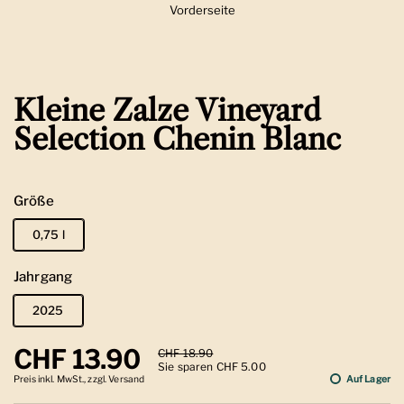
Vorderseite
Zeige Folie 1
Kleine Zalze Vineyard
Selection Chenin Blanc
Größe
0,75 l
Jahrgang
2025
Regulärer Preis
CHF 13.90
Sale-Preis
CHF 18.90
Sie sparen CHF 5.00
Preis inkl. MwSt., zzgl. Versand
Auf Lager