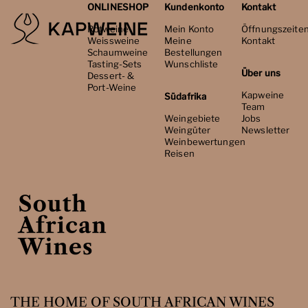
ONLINESHOP
Kundenkonto
Kontakt
Rotweine
Mein Konto
Öffnungszeite
Weissweine
Meine
Kontakt
Schaumweine
Bestellungen
Tasting-Sets
Wunschliste
Über uns
Dessert- &
Port-Weine
Kapweine
Südafrika
Team
Weingebiete
Jobs
Weingüter
Newsletter
Weinbewertungen
Reisen
THE HOME OF SOUTH AFRICAN WINES