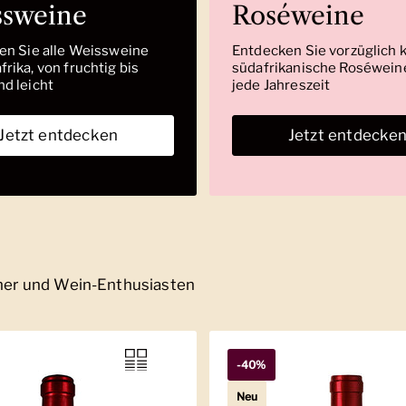
ssweine
Roséweine
den Sie alle Weissweine
Entdecken Sie vorzüglich 
rika, von fruchtig bis
südafrikanische Roséweine
nd leicht
jede Jahreszeit
Jetzt entdecken
Jetzt entdecke
nner und Wein-Enthusiasten
-40%
Neu