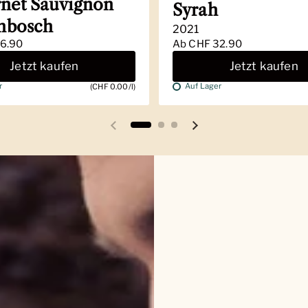
net Sauvignon
Syrah
enbosch
2021
6.90
Ab
CHF 32.90
Jetzt kaufen
Jetzt kaufen
r
Auf Lager
(CHF 0.00/l)
Vorherige Folie
Nächste Folie