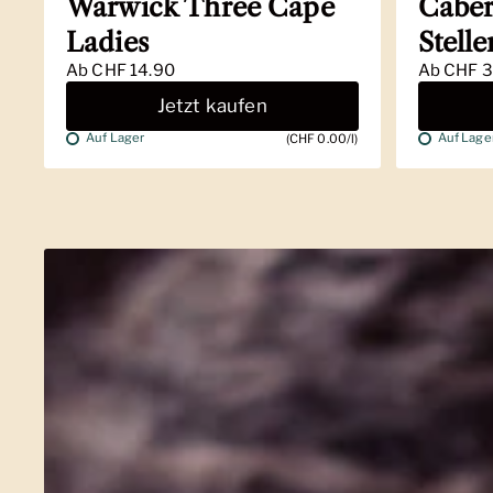
Warwick Three Cape
Caber
Ladies
Stell
Ab
CHF 14.90
Ab
CHF 3
Jetzt kaufen
Auf Lager
Auf Lage
(CHF 0.00/l)