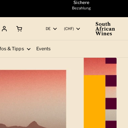
Sichere
Bezahlung
Warenkorb öffnen
Gesamtbetrag:
Sprache
DE
Land/Region
(CHF)
fos & Tipps
Events