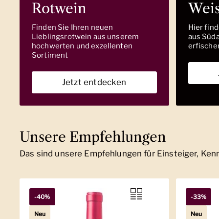
Rotwein
Wei
Finden Sie Ihren neuen
Hier fin
Lieblingsrotwein aus unserem
aus Südaf
hochwerten und exzellenten
erfische
Sortiment
Jetzt entdecken
Unsere Empfehlungen
Das sind unsere Empfehlungen für Einsteiger, Ke
-40%
-33%
Neu
Neu