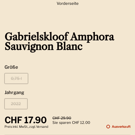
Vorderseite
Zeige Folie 1
Gabrielskloof Amphora
Sauvignon Blanc
Größe
0,75 l
Jahrgang
2022
Regulärer Preis
CHF 17.90
Sale-Preis
CHF 29.90
Sie sparen CHF 12.00
Preis inkl. MwSt., zzgl. Versand
Ausverkauft