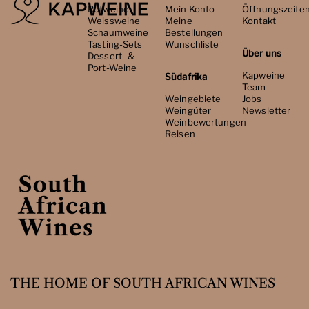
Rotweine
Mein Konto
Öffnungszeite
Weissweine
Meine
Kontakt
Schaumweine
Bestellungen
Tasting-Sets
Wunschliste
Über uns
Dessert- &
Port-Weine
Kapweine
Südafrika
Team
Weingebiete
Jobs
Weingüter
Newsletter
Weinbewertungen
Reisen
THE HOME OF SOUTH AFRICAN WINES