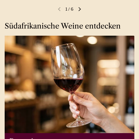
1
/
6
Vorherige Folie
Nächste Folie
Südafrikanische Weine entdecken