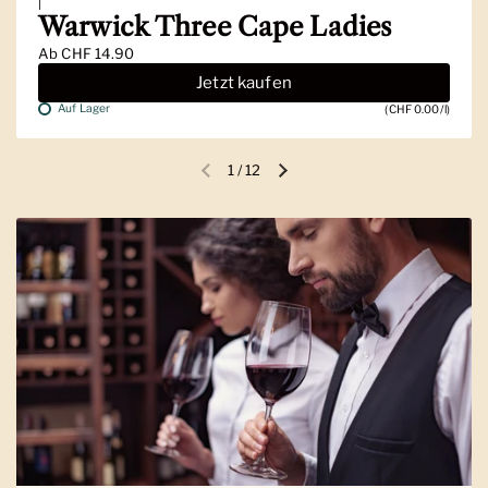
|
Warwick Three Cape Ladies
Ab
CHF 14.90
Jetzt kaufen
Auf Lager
(CHF 0.00/l)
1
/
12
Vorherige Folie
Nächste Folie